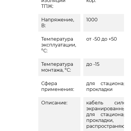
изоляции
кор.
ТПЖ:
Напряжение,
1000
В:
Температура
от -50 до +50
эксплуатации,
°С:
Температура
до -15
монтажа, °С:
Сфера
для стационарн
применения:
прокладки
Описание:
кабель силово
экранированный
для стационарн
прокладки, 
распространяющ