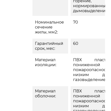
горение,
нормированным
дымовыделение
Номинальное
70
сечение
жилы, мм2:
Гарантийный
60
срок, мес:
Материал
ПВХ пластик
изоляции:
пониженной
пожароопасности
низким дым
газовыделением
Материал
ПВХ пластик
оболочки:
пониженной
пожароопасности
низким дым
газовыделением