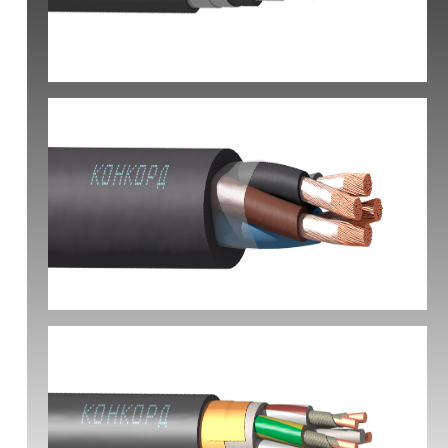
КВБбШвнг(А) -LS
КГ-ХЛ