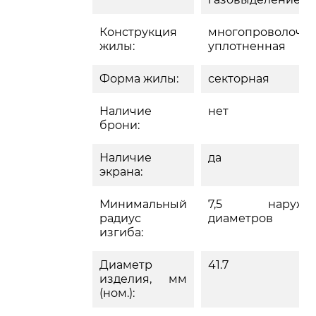
Конструкция
многопроволочн
жилы:
уплотненная
Форма жилы:
секторная
Наличие
нет
брони:
Наличие
да
экрана:
Минимальный
7,5 наружн
радиус
диаметров
изгиба:
Диаметр
41.7
изделия, мм
(ном.):