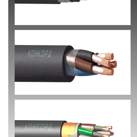
КВБбШвнг(А) -LS
КГ-ХЛ