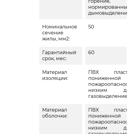
горение,
нормированным
дымовыделение
Номинальное
50
сечение
жилы, мм2:
Гарантийный
60
срок, мес:
Материал
ПВХ пластик
изоляции:
пониженной
пожароопасности
низким дым
газовыделением
Материал
ПВХ пластик
оболочки:
пониженной
пожароопасности
низким дым
газовыделением