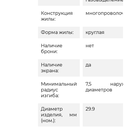
Конструкция
многопроволочн
жилы:
Форма жилы:
круглая
Наличие
нет
брони:
Наличие
да
экрана:
Минимальный
7,5 наружн
радиус
диаметров
изгиба:
Диаметр
29.9
изделия, мм
(ном.):