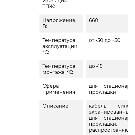
изоляции
ТПЖ:
Напряжение,
660
В:
Температура
от -50 до +50
эксплуатации,
°С:
Температура
до -15
монтажа, °С:
Сфера
для стационарн
применения:
прокладки
Описание:
кабель силово
экранированный
для стационарн
прокладки, 
распространяющ