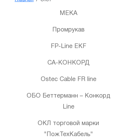
MEKA
Промрукав
FP-Line EKF
СА-КОНКОРД
Ostec Cable FR line
ОБО Беттерманн – Конкорд
Line
ОКЛ торговой марки
"ПожТехКабель"