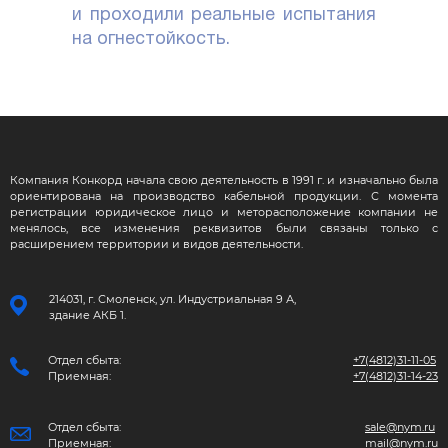
и проходили реальные испытания
на огнестойкость.
Компания Конкорд начала свою деятельность в 1991 г. и изначально была
ориентирована на производство кабельной продукции. С момента
регистрации юридическое лицо и меторасположение компании не
менялось, все изменения реквизитов были связаны только с
расширением территории и видов деятельности.
214031, г. Смоленск, ул. Индустриальная 9 А,
здание АКБ 1.
Отдел сбыта:
+7(4812)31-11-05
Приемная:
+7(4812)31-14-23
Отдел сбыта:
sale@nym.ru
Приемная:
mail@nym.ru