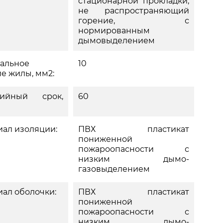
стационарной прокладки,
не распространяющий
горение, с
нормированным
дымовыделением
альное
10
е жилы, мм2:
тийный срок,
60
ал изоляции:
ПВХ пластикат
пониженной
пожароопасности с
низким дымо-
газовыделением
ал оболочки:
ПВХ пластикат
пониженной
пожароопасности с
низким дымо-