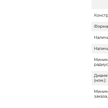
Констр
Форма
Наличи
Наличи
Миним
радиус
Диаме
(ном.):
Миним
заказа,