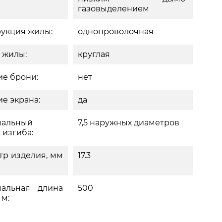
газовыделением
укция жилы:
однопроволочная
 жилы:
круглая
е брони:
нет
е экрана:
да
альный
7,5 наружных диаметров
 изгиба:
тр изделия, мм
17.3
альная длина
500
 м: