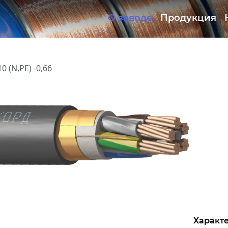
О заводе
Продукция
Документация
ОКЛ
0 (N,PE) -0,66
Характе