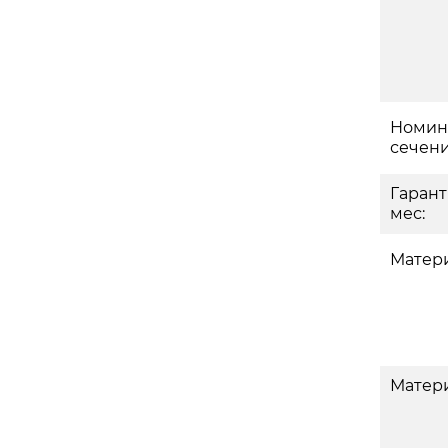
Номин
сечени
Гаран
мес:
Матери
Матери