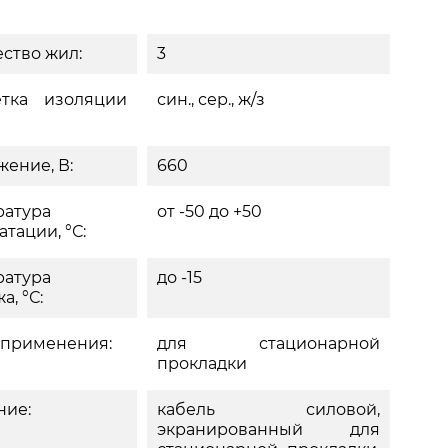
ство жил:
3
етка изоляции
син., сер., ж/з
ение, В:
660
ратура
от -50 до +50
атации, °С:
ратура
до -15
а, °С:
 применения:
для стационарной
прокладки
ние:
кабель силовой,
экранированный для