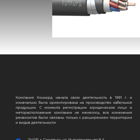
КВБбШвнг(А) -LS
Компания Конкорд начала свою деятельность в 1991 г. и
изначально была ориентирована на производство кабельной
продукции. С момента регистрации юридическое лицо и
меторасположение компании не менялось, все изменения
реквизитов были связаны только с расширением территории
и видов деятельности.
214031, г. Смоленск, ул. Индустриальная 9 А,