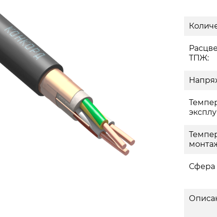
Количе
Расцв
ТПЖ:
Напряж
Темпе
эксплу
Темпе
монтаж
Сфера
Описа