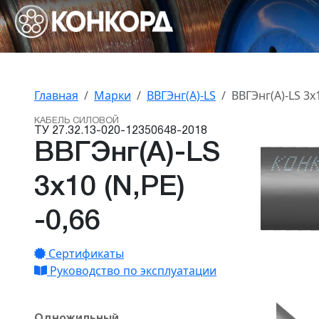
Главная
Марки
ВВГЭнг(А)-LS
ВВГЭнг(А)-LS 3х1
КАБЕЛЬ СИЛОВОЙ
ТУ 27.32.13-020-12350648-2018
ВВГЭнг(А)-LS
3х10 (N,PE)
-0,66
Сертификаты
Руководство по эксплуатации
Одножильный