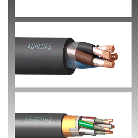
КВБбШвнг(А) -LS
КГ-ХЛ