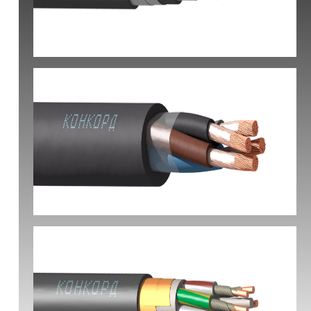
КВБбШвнг(А) -LS
КГ-ХЛ