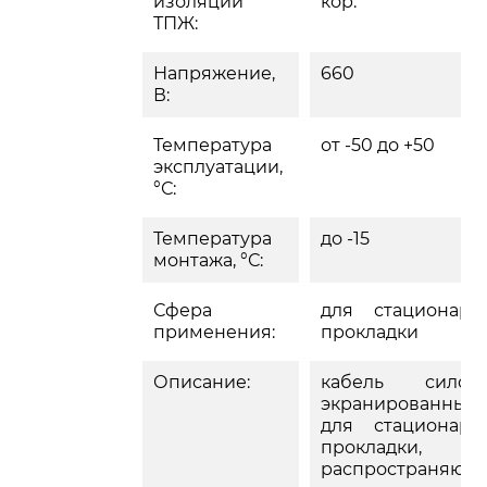
изоляции
кор.
ТПЖ:
Напряжение,
660
В:
Температура
от -50 до +50
эксплуатации,
°С:
Температура
до -15
монтажа, °С:
Сфера
для стационарн
применения:
прокладки
Описание:
кабель силово
экранированный
для стационарн
прокладки, 
распространяющ