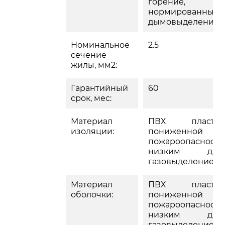
горение,
нормированным
дымовыделение
Номинальное
2.5
сечение
жилы, мм2:
Гарантийный
60
срок, мес:
Материал
ПВХ пластик
изоляции:
пониженной
пожароопасности
низким дым
газовыделением
Материал
ПВХ пластик
оболочки:
пониженной
пожароопасности
низким дым
газовыделением