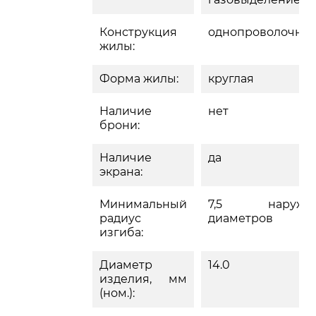
Конструкция
однопроволочна
жилы:
Форма жилы:
круглая
Наличие
нет
брони:
Наличие
да
экрана:
Минимальный
7,5 наружн
радиус
диаметров
изгиба:
Диаметр
14.0
изделия, мм
(ном.):