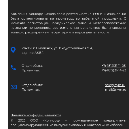
Компания Конкорд начала свою деятельность в 1991 г. и изначально
была ориентирована на производство кабельной продукции. С
момента регистрации юридическое лицо и меторасположение
компании не менялось, все изменения реквизитов были связаны
только с расширением территории и видов деятельности.
214031, г. Смоленск, ул. Индустриальная 9 А,
здание АКБ 1.
Отдел сбыта:
+7(4812)31-11-05
Приемная:
+7(4812)31-14-23
Отдел сбыта:
sale@nym.ru
Приемная:
mail@nym.ru
Политика конфиденциальности
© 2023 ООО «Конкорд» - промышленное предприятие,
специализирующееся на выпуске силовых и контрольных кабелей.