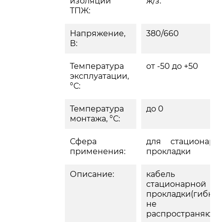
изоляции
ж/з.
ТПЖ:
Напряжение,
380/660
В:
Температура
от -50 до +50
эксплуатации,
°С:
Температура
до 0
монтажа, °С:
Сфера
для стационарн
применения:
прокладки
Описание:
кабель д
стационарной
прокладки(гибкий
не
распространяющ