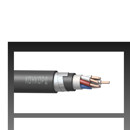
КВБбШвнг(А) -LS