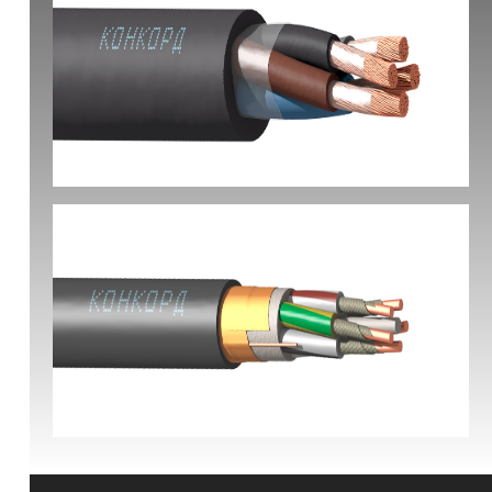
КГ-ХЛ
ВВГЭнг(А)-FRLS