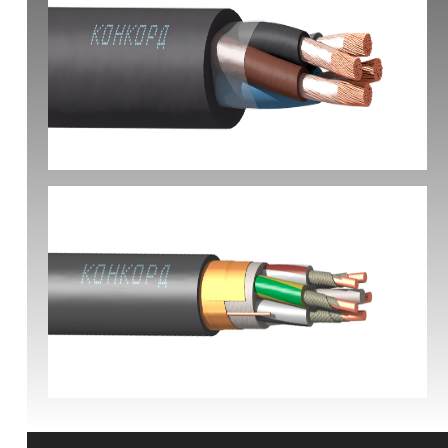
КГ-ХЛ
ВВГЭнг(А)-FRLS