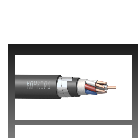
КВБбШвнг(А) -LS