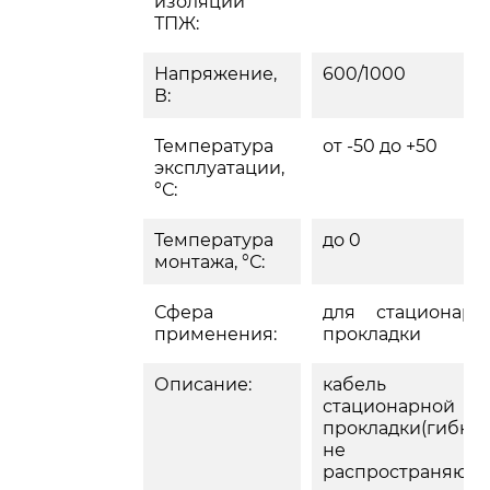
изоляции
ТПЖ:
Напряжение,
600/1000
В:
Температура
от -50 до +50
эксплуатации,
°С:
Температура
до 0
монтажа, °С:
Сфера
для стационарн
применения:
прокладки
Описание:
кабель д
стационарной
прокладки(гибкий
не
распространяющ