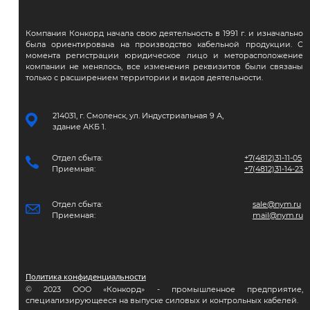
Компания Конкорд начала свою деятельность в 1991 г. и изначально
была ориентирована на производство кабельной продукции. С
момента регистрации юридическое лицо и меторасположение
компании не менялось, все изменения реквизитов были связаны
только с расширением территории и видов деятельности.
214031, г. Смоленск, ул. Индустриальная 9 А,
здание АКБ 1.
Отдел сбыта:
+7(4812)31-11-05
Приемная:
+7(4812)31-14-23
Отдел сбыта:
sale@nym.ru
Приемная:
mail@nym.ru
Политика конфиденциальности
© 2023 ООО «Конкорд» - промышленное предприятие,
специализирующееся на выпуске силовых и контрольных кабелей.