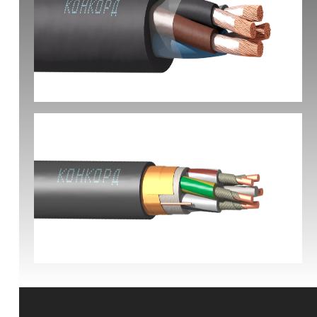
КГ-ХЛ
ВВГЭнг(А)-FRLS