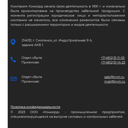
Компания Конкорд начала свою деятельность в 1991 г. и изначально
была ориентирована на производство кабельной продукции. С
момента регистрации юридическое лицо и меторасположение
компании не менялось, все изменения реквизитов были связаны
только с расширением территории и видов деятельности.
214031, г. Смоленск, ул. Индустриальная 9 А,
здание АКБ 1.
Отдел сбыта:
+7(4812)31-11-05
Приемная:
+7(4812)31-14-23
Отдел сбыта:
sale@nym.ru
Приемная:
mail@nym.ru
Политика конфиденциальности
© 2023 ООО «Конкорд» - промышленное предприятие,
специализирующееся на выпуске силовых и контрольных кабелей.