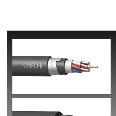
КВБбШвнг(А) -LS