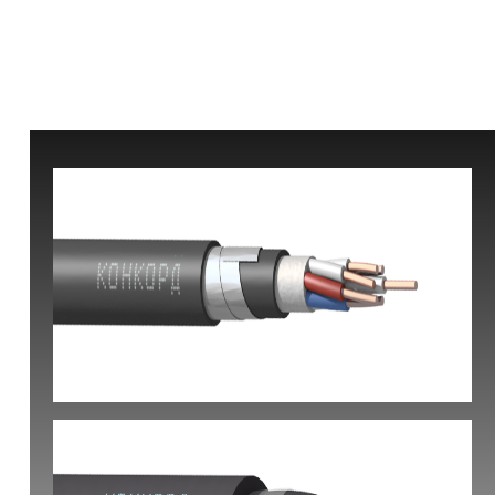
КВБбШвнг(А) -LS