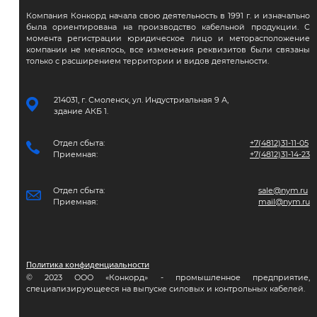
Компания Конкорд начала свою деятельность в 1991 г. и изначально
была ориентирована на производство кабельной продукции. С
момента регистрации юридическое лицо и меторасположение
компании не менялось, все изменения реквизитов были связаны
только с расширением территории и видов деятельности.
214031, г. Смоленск, ул. Индустриальная 9 А,
здание АКБ 1.
Отдел сбыта:
+7(4812)31-11-05
Приемная:
+7(4812)31-14-23
Отдел сбыта:
sale@nym.ru
Приемная:
mail@nym.ru
Политика конфиденциальности
© 2023 ООО «Конкорд» - промышленное предприятие,
специализирующееся на выпуске силовых и контрольных кабелей.