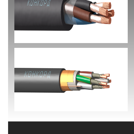
КГ-ХЛ
ВВГЭнг(А)-FRLS