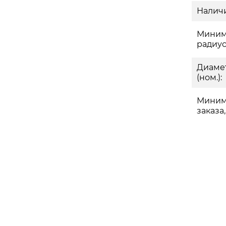
Наличи
Миним
радиус
Диаме
(ном.):
Миним
заказа,