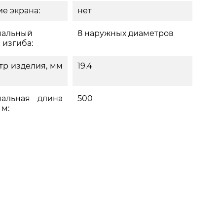
е экрана:
нет
альный
8 наружных диаметров
 изгиба:
тр изделия, мм
19.4
альная длина
500
 м: