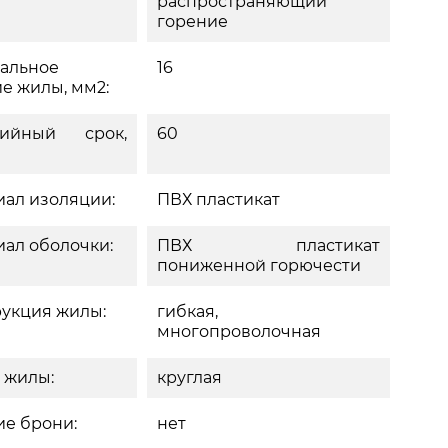
распространяющий
горение
альное
16
е жилы, мм2:
тийный срок,
60
ал изоляции:
ПВХ пластикат
ал оболочки:
ПВХ пластикат
пониженной горючести
укция жилы:
гибкая,
многопроволочная
 жилы:
круглая
е брони:
нет