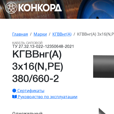
Главная
Марки
КГВВнг(А)
КГВВнг(А) 3x16(N,P
КАБЕЛЬ СИЛОВОЙ
ТУ 27.32.13-022-12350648-2021
КГВВнг(А)
3x16(N,PE)
380/660-2
Сертификаты
Руководство по эксплуатации
Одножильный