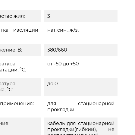
ство жил:
3
етка изоляции
нат.,син., ж/з.
ение, В:
380/660
ратура
от -50 до +50
атации, °С:
ратура
до 0
а, °С:
 применения:
для стационарной
прокладки
ние:
кабель для стационарной
прокладки(гибкий), не