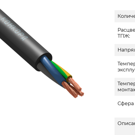
Количе
Расцв
ТПЖ:
Напряж
Темпе
эксплу
Темпе
монтаж
Сфера
Описа