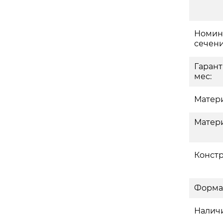
Номин
сечени
Гаран
мес:
Матери
Матери
Констр
Форма
Наличи