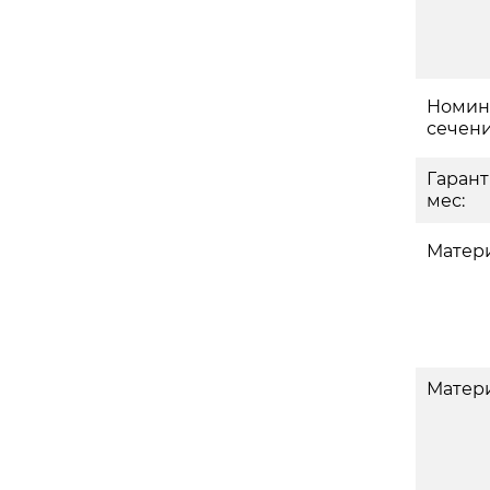
Номин
сечени
Гаран
мес:
Матери
Матери