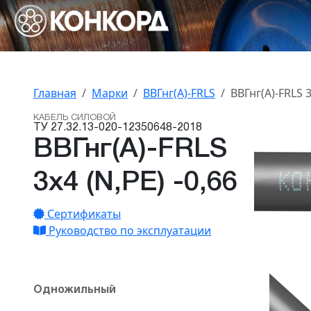
Главная
Марки
ВВГнг(А)-FRLS
ВВГнг(А)-FRLS 3
КАБЕЛЬ СИЛОВОЙ
ТУ 27.32.13-020-12350648-2018
ВВГнг(А)-FRLS
3х4 (N,PE) -0,66
Сертификаты
Руководство по эксплуатации
Одножильный