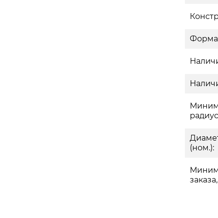
Констр
Форма
Наличи
Наличи
Миним
радиус
Диаме
(ном.):
Миним
заказа,