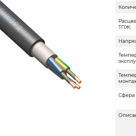
Количе
Расцв
ТПЖ:
Напряж
Темпе
эксплу
Темпе
монтаж
Сфера
Описа