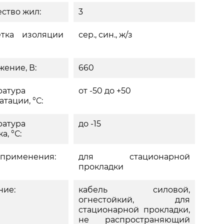
ство жил:
3
етка изоляции
сер., син., ж/з
ение, В:
660
ратура
от -50 до +50
атации, °С:
ратура
до -15
а, °С:
 применения:
для стационарной
прокладки
ние:
кабель силовой,
огнестойкий, для
стационарной прокладки,
не распространяющий