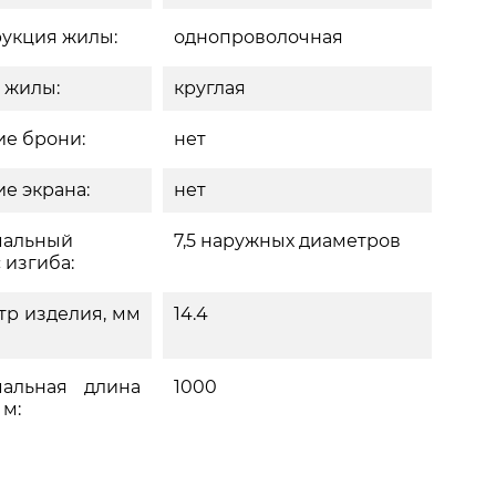
укция жилы:
однопроволочная
 жилы:
круглая
е брони:
нет
е экрана:
нет
альный
7,5 наружных диаметров
 изгиба:
тр изделия, мм
14.4
альная длина
1000
 м: