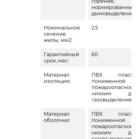
горение,
нормированным
дымовыделение
Номинальное
2.5
сечение
жилы, мм2:
Гарантийный
60
срок, мес:
Материал
ПВХ пластик
изоляции:
пониженной
пожароопасности
низким дым
газовыделением
Материал
ПВХ пластик
оболочки:
пониженной
пожароопасности
низким дым
газовыделением