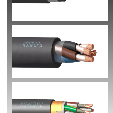
КВБбШвнг(А) -LS
КГ-ХЛ