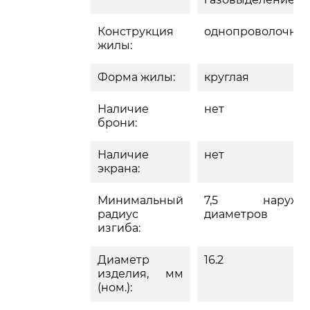
Конструкция
однопроволочна
жилы:
Форма жилы:
круглая
Наличие
нет
брони:
Наличие
нет
экрана:
Минимальный
7,5 наружн
радиус
диаметров
изгиба:
Диаметр
16.2
изделия, мм
(ном.):