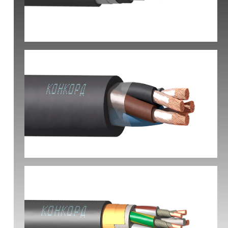
КВБбШвнг(А) -LS
КГ-ХЛ