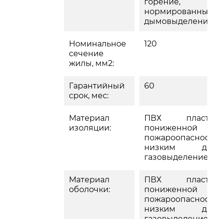
горение,
нормированным
дымовыделение
Номинальное
120
сечение
жилы, мм2:
Гарантийный
60
срок, мес:
Материал
ПВХ пластик
изоляции:
пониженной
пожароопасности
низким дым
газовыделением
Материал
ПВХ пластик
оболочки:
пониженной
пожароопасности
низким дым
газовыделением