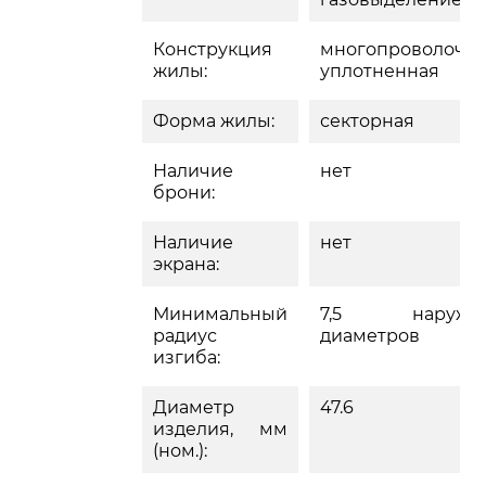
Конструкция
многопроволочн
жилы:
уплотненная
Форма жилы:
секторная
Наличие
нет
брони:
Наличие
нет
экрана:
Минимальный
7,5 наружн
радиус
диаметров
изгиба:
Диаметр
47.6
изделия, мм
(ном.):