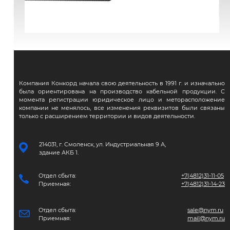
ВВГЭнг(А)-FRLS
Компания Конкорд начала свою деятельность в 1991 г. и изначально
была ориентирована на производство кабельной продукции. С
момента регистрации юридическое лицо и меторасположение
компании не менялось, все изменения реквизитов были связаны
только с расширением территории и видов деятельности.
214031, г. Смоленск, ул. Индустриальная 9 А,
здание АКБ 1.
Отдел сбыта:
+7(4812)31-11-05
Приемная:
+7(4812)31-14-23
Отдел сбыта:
sale@nym.ru
Приемная:
mail@nym.ru