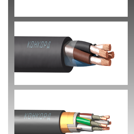
КВБбШвнг(А) -LS
КГ-ХЛ