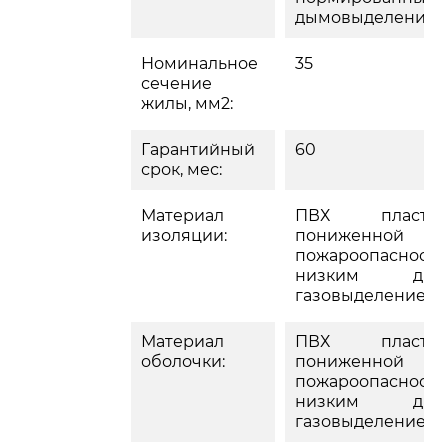
дымовыделение
Номинальное
35
сечение
жилы, мм2:
Гарантийный
60
срок, мес:
Материал
ПВХ пластик
изоляции:
пониженной
пожароопасности
низким дым
газовыделением
Материал
ПВХ пластик
оболочки:
пониженной
пожароопасности
низким дым
газовыделением