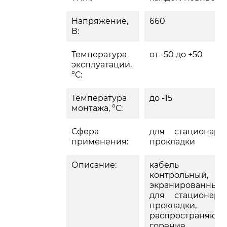
Напряжение,
660
В:
Температура
от -50 до +50
эксплуатации,
°С:
Температура
до -15
монтажа, °С:
Сфера
для стационарн
применения:
прокладки
Описание:
кабель
контрольный,
экранированный,
для стационарн
прокладки, 
распространяющ
горение,