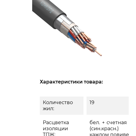
Характеристики товара:
Количество
19
жил:
Расцветка
бел. + счетная па
изоляции
(син.красн.)
ТПЖ:
каждом повиве