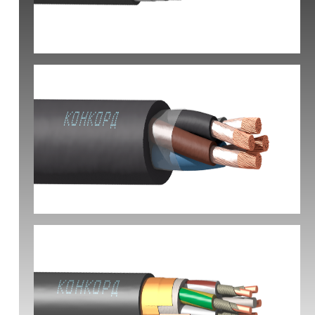
КВБбШвнг(А) -LS
КГ-ХЛ