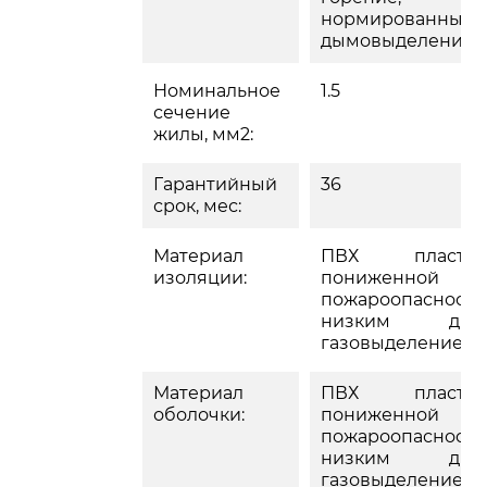
нормированным
дымовыделение
Номинальное
1.5
сечение
жилы, мм2:
Гарантийный
36
срок, мес:
Материал
ПВХ пластик
изоляции:
пониженной
пожароопасности
низким дым
газовыделением
Материал
ПВХ пластик
оболочки:
пониженной
пожароопасности
низким дым
газовыделением