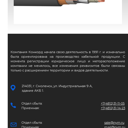
ВВГЭнг(А)-FRLS
Компания Конкорд начала свою деятельность в 1991 г. и изначально
была ориентирована на производство кабельной продукции. С
момента регистрации юридическое лицо и меторасположение
компании не менялось, все изменения реквизитов были связаны
только с расширением территории и видов деятельности.
214031, г. Смоленск, ул. Индустриальная 9 А,
здание АКБ 1.
Отдел сбыта:
+7(4812)31-11-05
Приемная:
+7(4812)31-14-23
Отдел сбыта:
sale@nym.ru
Приемная:
mail@nym.ru