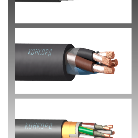
КВБбШвнг(А) -LS
КГ-ХЛ