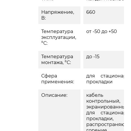
Напряжение,
660
В:
Температура
от -50 до +50
эксплуатации,
°С:
Температура
до -15
монтажа, °С:
Сфера
для стационарн
применения:
прокладки
Описание:
кабель
контрольный,
экранированный,
для стационарн
прокладки, 
распространяющ
горение,