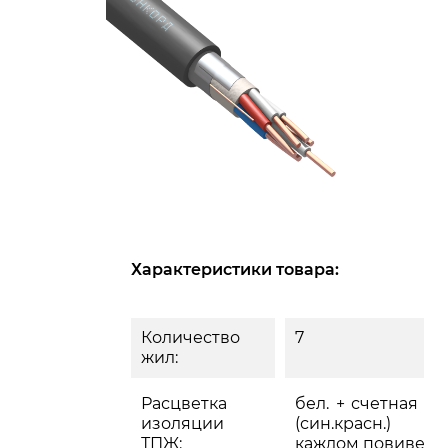
Характеристики товара:
Количество
7
жил:
Расцветка
бел. + счетная па
изоляции
(син.красн.)
ТПЖ:
каждом повиве