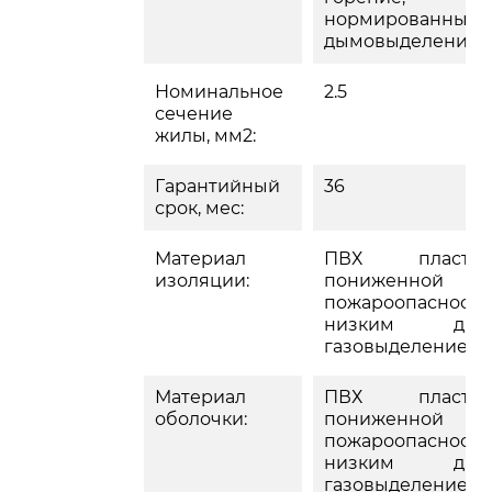
нормированным
дымовыделение
Номинальное
2.5
сечение
жилы, мм2:
Гарантийный
36
срок, мес:
Материал
ПВХ пластик
изоляции:
пониженной
пожароопасности
низким дым
газовыделением
Материал
ПВХ пластик
оболочки:
пониженной
пожароопасности
низким дым
газовыделением