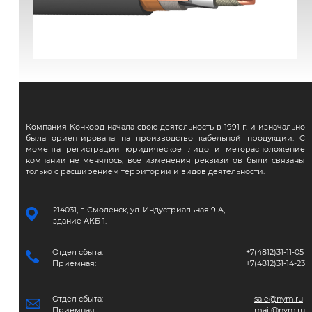
ВВГЭнг(А)-FRLS
Компания Конкорд начала свою деятельность в 1991 г. и изначально
была ориентирована на производство кабельной продукции. С
момента регистрации юридическое лицо и меторасположение
компании не менялось, все изменения реквизитов были связаны
только с расширением территории и видов деятельности.
214031, г. Смоленск, ул. Индустриальная 9 А,
здание АКБ 1.
Отдел сбыта:
+7(4812)31-11-05
Приемная:
+7(4812)31-14-23
Отдел сбыта:
sale@nym.ru
Приемная:
mail@nym.ru