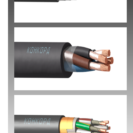
КВБбШвнг(А) -LS
КГ-ХЛ