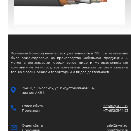
ВВГЭнг(А)-FRLS
Компания Конкорд начала свою деятельность в 1991 г. и изначально
была ориентирована на производство кабельной продукции. С
момента регистрации юридическое лицо и меторасположение
компании не менялось, все изменения реквизитов были связаны
только с расширением территории и видов деятельности.
214031, г. Смоленск, ул. Индустриальная 9 А,
здание АКБ 1.
Отдел сбыта:
+7(4812)31-11-05
Приемная:
+7(4812)31-14-23
Отдел сбыта:
sale@nym.ru
Приемная:
mail@nym.ru