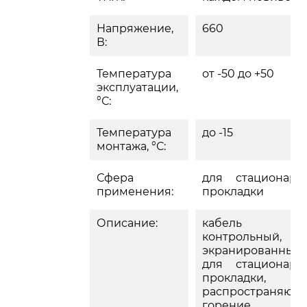
Напряжение,
660
В:
Температура
от -50 до +50
эксплуатации,
°С:
Температура
до -15
монтажа, °С:
Сфера
для стационарн
применения:
прокладки
Описание:
кабель
контрольный,
экранированный,
для стационарн
прокладки, 
распространяющ
горение,