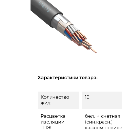
Характеристики товара:
Количество
19
жил:
Расцветка
бел. + счетная па
изоляции
(син.красн.)
ТПЖ:
каждом повиве