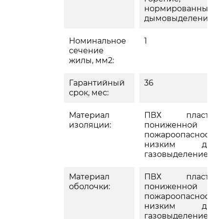
нормированным
дымовыделение
Номинальное
1
сечение
жилы, мм2:
Гарантийный
36
срок, мес:
Материал
ПВХ пластик
изоляции:
пониженной
пожароопасности
низким дым
газовыделением
Материал
ПВХ пластик
оболочки:
пониженной
пожароопасности
низким дым
газовыделением