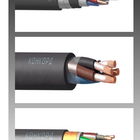
КВБбШвнг(А) -LS
КГ-ХЛ