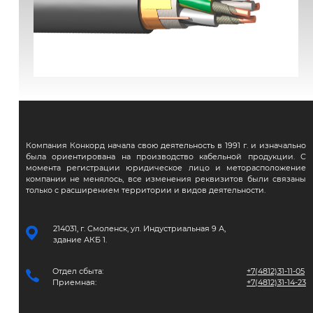
ВВГЭнг(А)-FRLS
Компания Конкорд начала свою деятельность в 1991 г. и изначально
была ориентирована на производство кабельной продукции. С
момента регистрации юридическое лицо и меторасположение
компании не менялось, все изменения реквизитов были связаны
только с расширением территории и видов деятельности.
214031, г. Смоленск, ул. Индустриальная 9 А,
здание АКБ 1.
Отдел сбыта:
+7(4812)31-11-05
Приемная:
+7(4812)31-14-23