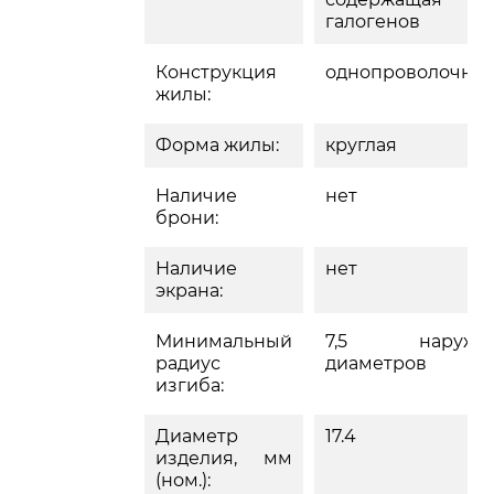
галогенов
Конструкция
однопроволочна
жилы:
Форма жилы:
круглая
Наличие
нет
брони:
Наличие
нет
экрана:
Минимальный
7,5 наружн
радиус
диаметров
изгиба:
Диаметр
17.4
изделия, мм
(ном.):