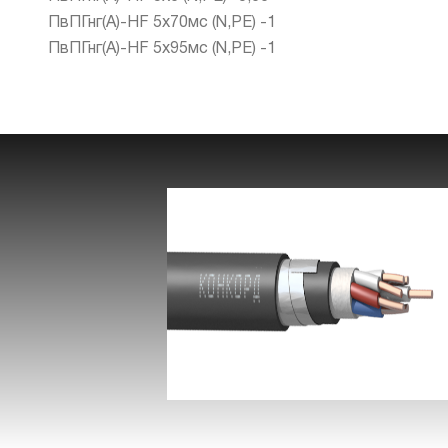
ПвПГнг(А)-HF 5х70мс (N,PE) -1
ПвПГнг(А)-HF 5х95мс (N,PE) -1
КВБбШвнг(А) -LS