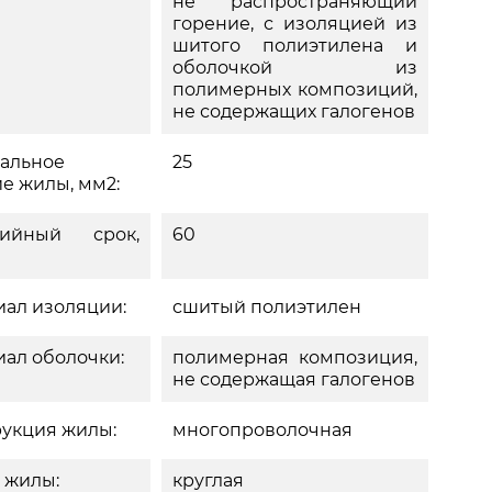
не распространяющий
горение, с изоляцией из
шитого полиэтилена и
оболочкой из
полимерных композиций,
не содержащих галогенов
альное
25
е жилы, мм2:
тийный срок,
60
ал изоляции:
сшитый полиэтилен
ал оболочки:
полимерная композиция,
не содержащая галогенов
укция жилы:
многопроволочная
 жилы:
круглая