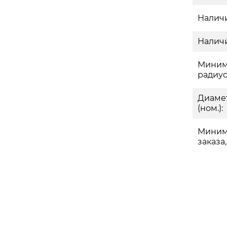
Наличи
Наличи
Миним
радиус
Диаме
(ном.):
Миним
заказа,