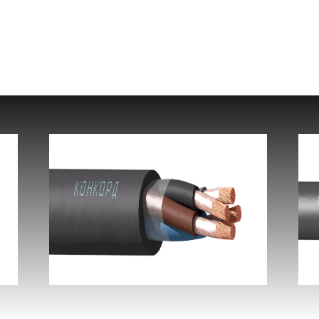
КГ-ХЛ