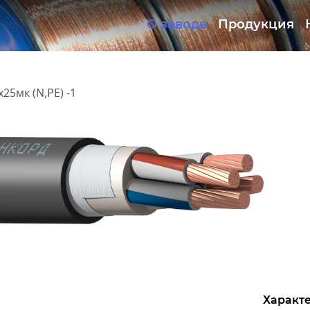
О заводе
Продукция
Документация
ОКЛ
25мк (N,PE) -1
Характе