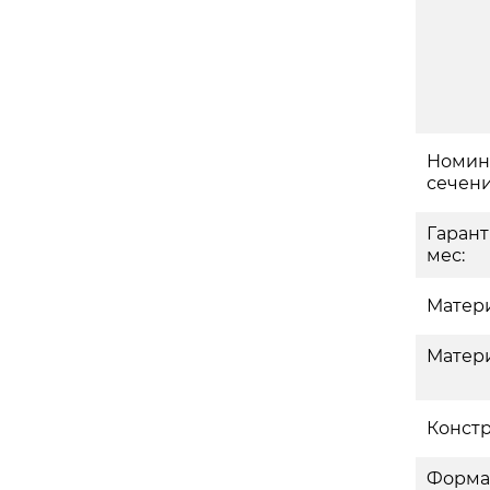
Номин
сечени
Гаран
мес:
Матери
Матери
Констр
Форма