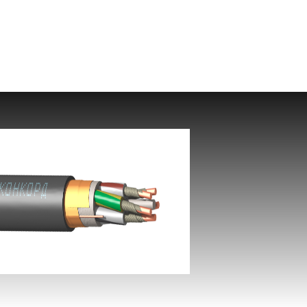
ВВГЭнг(А)-FRLS