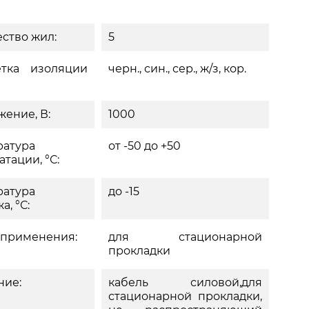
ство жил:
5
етка изоляции
черн., син., сер., ж/з, кор.
ение, В:
1000
ратура
от -50 до +50
атации, °С:
ратура
до -15
а, °С:
 применения:
для стационарной
прокладки
ние:
кабель силовой,для
стационарной прокладки,