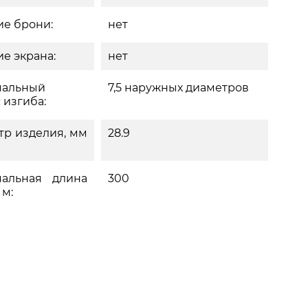
е брони:
нет
е экрана:
нет
альный
7,5 наружных диаметров
 изгиба:
тр изделия, мм
28.9
альная длина
300
 м: