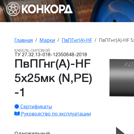
Главная
Марки
ПвПГнг(А)-HF
ПвПГнг(А)-HF 5х
КАБЕЛЬ СИЛОВОЙ
ТУ 27.32.13-018-12350648-2018
ПвПГнг(А)-HF
5х25мк (N,PE)
-1
Сертификаты
Руководство по эксплуатации
Одножильный