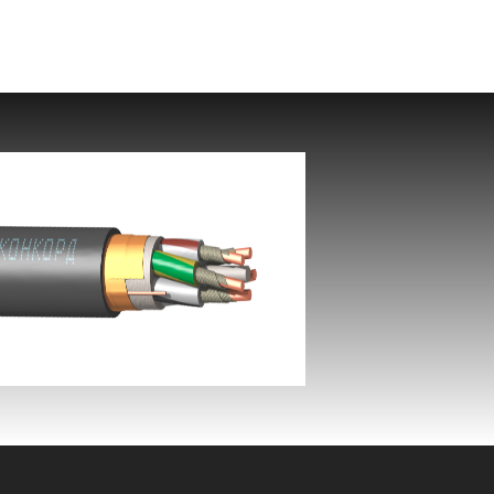
ВВГЭнг(А)-FRLS