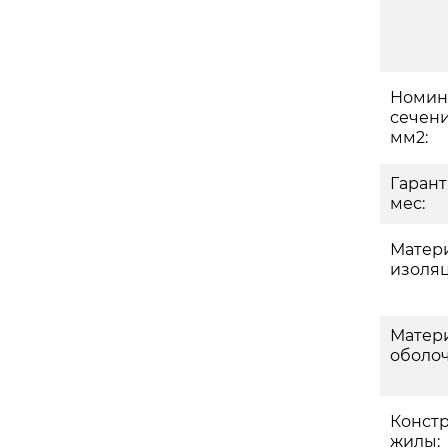
Номин
сече
мм2:
Гарант
мес:
Матер
изоляц
Матер
оболоч
Конст
жилы: