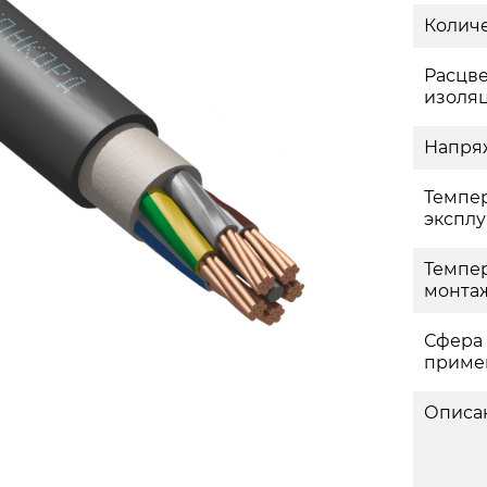
Количе
Расцве
изоля
Напряж
Темпе
эксплу
Темпе
монтаж
Сфера
приме
Описа