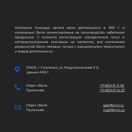
Компания Конкорд начала свою деятельность в 1991 г. и
изначально была ориентирована на производство кабельной
продукции. С момента регистрации юридическое лицо и
меторасположение компании не менялось, все изменения
реквизитов были связаны только с расширением территории
и видов деятельности.
214031, г. Смоленск, ул. Индустриальная 9 А,
здание АКБ 1.
Отдел сбыта:
+7(4812)31-11-05
Приемная:
+7(4812)31-14-23
Отдел сбыта:
sale@nym.ru
Приемная:
mail@nym.ru