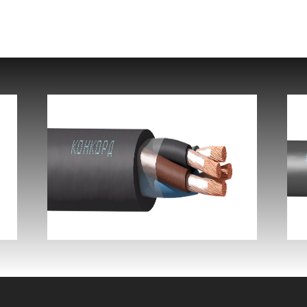
КГ-ХЛ