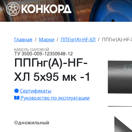
Главная
Марки
ППГнг(А)-HF-ХЛ
ППГнг(А)-HF-
КАБЕЛЬ СИЛОВОЙ
ТУ 3500-009-12350648-12
ППГнг(А)-HF-
ХЛ 5х95 мк -1
Сертификаты
Руководство по эксплуатации
Одножильный