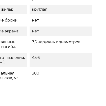
 жилы:
круглая
е брони:
нет
е экрана:
нет
альный
7,5 наружных диаметров
 изгиба:
тр изделия,
45.6
.):
альная
300
аказа, м: