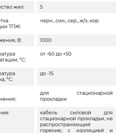
ство жил:
5
тка
черн., син., сер., ж/з, кор.
ции ТПЖ:
ение, В:
1000
ратура
от -60 до +50
атации, °С:
ратура
до -15
а, °С:
для стационарной
нения:
прокладки
ние:
кабель силовой для
стационарной прокладки, не
распространяющий
горение, с изоляцией и