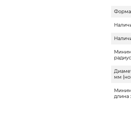
Форма
Наличи
Наличи
Миним
радиус
Диаме
мм (ном
Миним
длина з