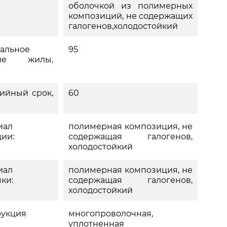
оболочкой из полимерных
композиций, не содержащих
галогенов,холодостойкий
альное
95
ние жилы,
ийный срок,
60
иал
полимерная композиция, не
ии:
содержащая галогенов,
холодостойкий
иал
полимерная композиция, не
ки:
содержащая галогенов,
холодостойкий
рукция
многопроволочная,
уплотненная