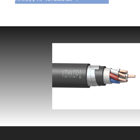
КВБбШвнг(А) -LS