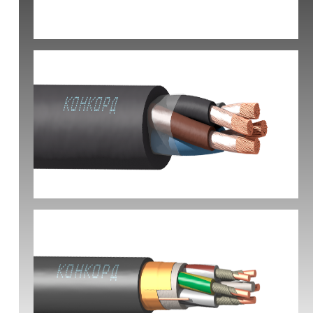
КВБбШвнг(А) -LS
КГ-ХЛ