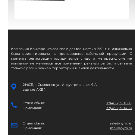
ВВГЭнг(А)-FRLS
Компания Конкорд начала свою деятельность в 1991 г. и изначально
была ориентирована на производство кабельной продукции. С
момента регистрации юридическое лицо и меторасположение
компании не менялось, все изменения реквизитов были связаны
только с расширением территории и видов деятельности.
214031, г. Смоленск, ул. Индустриальная 9 А,
здание АКБ 1.
Отдел сбыта:
+7(4812)31-11-05
Приемная:
+7(4812)31-14-23
Отдел сбыта:
sale@nym.ru
Приемная:
mail@nym.ru