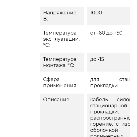
Напряжение,
1000
В:
Температура
от -60 до +50
эксплуатации,
°С:
Температура
до -15
монтажа, °С:
Сфера
для стацион
применения:
прокладки
Описание:
кабель силов
стационарной
прокладки
распространяющ
горение, с изол
оболочко
полимерных