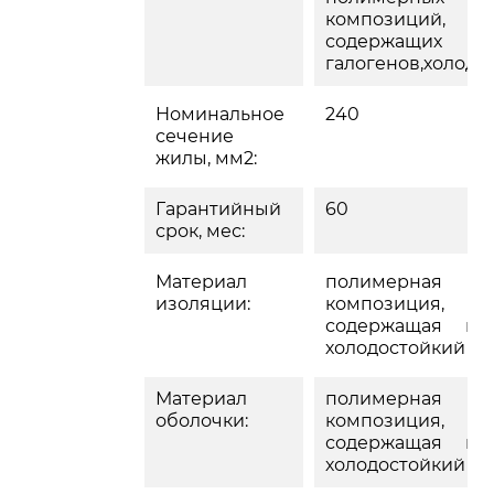
композици
содержащих
галогенов,холодо
Номинальное
240
сечение
жилы, мм2:
Гарантийный
60
срок, мес:
Материал
полимерная
изоляции:
композици
содержащая гал
холодостойкий
Материал
полимерная
оболочки:
композици
содержащая гал
холодостойкий