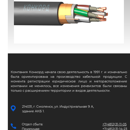
ВВГЭнг(А)-FRLS
Компания Конкорд начала свою деятельность в 1991 г. и изначально
была ориентирована на производство кабельной продукции. С
момента регистрации юридическое лицо и меторасположение
компании не менялось, все изменения реквизитов были связаны
только с расширением территории и видов деятельности.
214031, г. Смоленск, ул. Индустриальная 9 А,
здание АКБ 1.
Отдел сбыта:
+7(4812)31-11-05
Приемная:
+7(4812)31-14-23