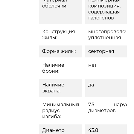
оболочки:
композиция, 
содержащая
галогенов
Конструкция
многопроволочн
жилы:
уплотненная
Форма жилы:
секторная
Наличие
нет
брони:
Наличие
да
экрана:
Минимальный
7,5 наружн
радиус
диаметров
изгиба:
Диаметр
43.8