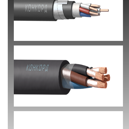
КВБбШвнг(А) -LS
КГ-ХЛ