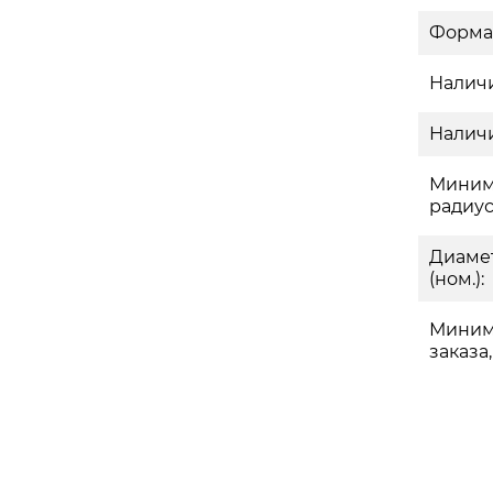
Форма
Наличи
Наличи
Миним
радиус
Диаме
(ном.):
Миним
заказа,