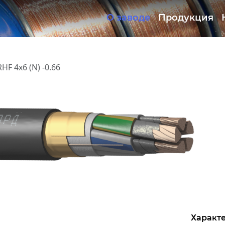
О заводе
Продукция
Документация
ОКЛ
HF 4х6 (N) -0.66
Характе