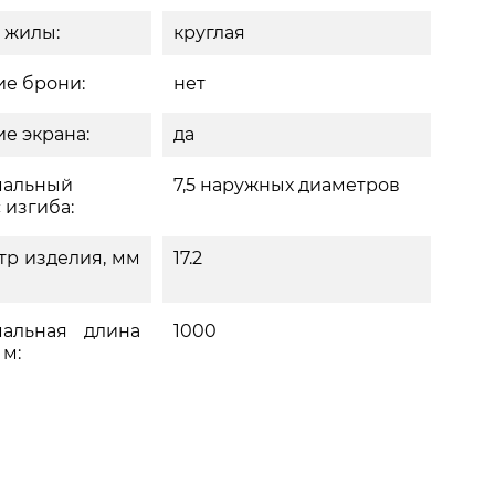
 жилы:
круглая
е брони:
нет
е экрана:
да
альный
7,5 наружных диаметров
 изгиба:
тр изделия, мм
17.2
альная длина
1000
 м: