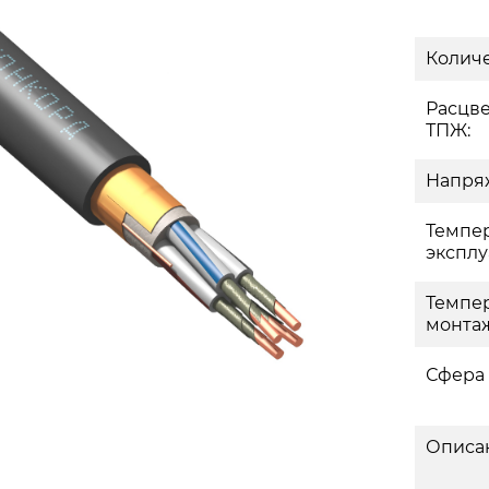
Количе
Расцв
ТПЖ:
Напряж
Темпе
эксплу
Темпе
монтаж
Сфера
Описа