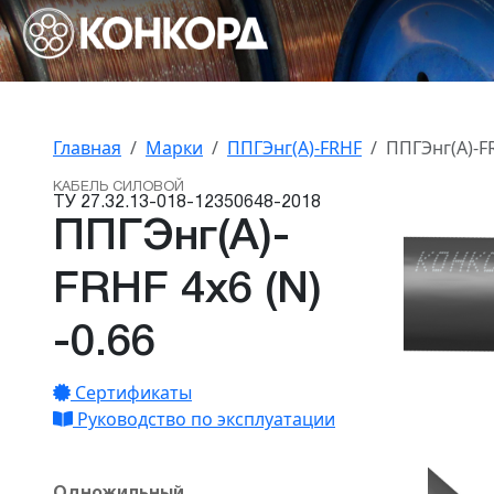
Главная
Марки
ППГЭнг(А)-FRHF
ППГЭнг(А)-FR
КАБЕЛЬ СИЛОВОЙ
ТУ 27.32.13-018-12350648-2018
ППГЭнг(А)-
FRHF 4х6 (N)
-0.66
Сертификаты
Руководство по эксплуатации
Одножильный