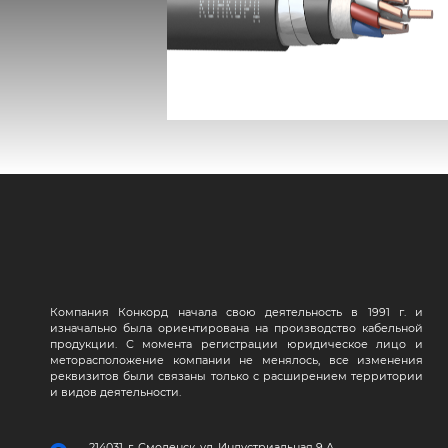
КВБбШвнг(А) -LS
Компания Конкорд начала свою деятельность в 1991 г. и
изначально была ориентирована на производство кабельной
продукции. С момента регистрации юридическое лицо и
меторасположение компании не менялось, все изменения
реквизитов были связаны только с расширением территории
и видов деятельности.
214031, г. Смоленск, ул. Индустриальная 9 А,