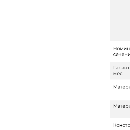
Номин
сечени
Гаран
мес:
Матери
Матери
Констр