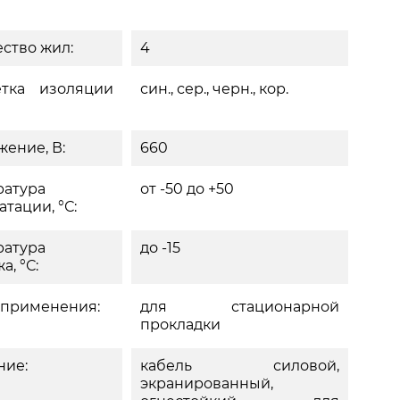
ство жил:
4
етка изоляции
син., сер., черн., кор.
ение, В:
660
ратура
от -50 до +50
атации, °С:
ратура
до -15
а, °С:
 применения:
для стационарной
прокладки
ние:
кабель силовой,
экранированный,