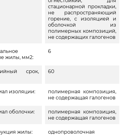
огнестойкий, для
стационарной прокладки,
не распространяющий
горение, с изоляцией и
оболочкой из
полимерных композиций,
не содержащих галогенов
альное
6
е жилы, мм2:
тийный срок,
60
ал изоляции:
полимерная композиция,
не содержащая галогенов
ал оболочки:
полимерная композиция,
не содержащая галогенов
укция жилы:
однопроволочная