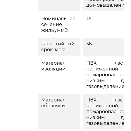
дымовыделение
Номинальное
1.5
сечение
жилы, мм2:
Гарантийный
36
срок, мес:
Материал
ПВХ пластик
изоляции:
пониженной
пожароопасности
низким дым
газовыделением
Материал
ПВХ пластик
оболочки:
пониженной
пожароопасности
низким дым
газовыделением