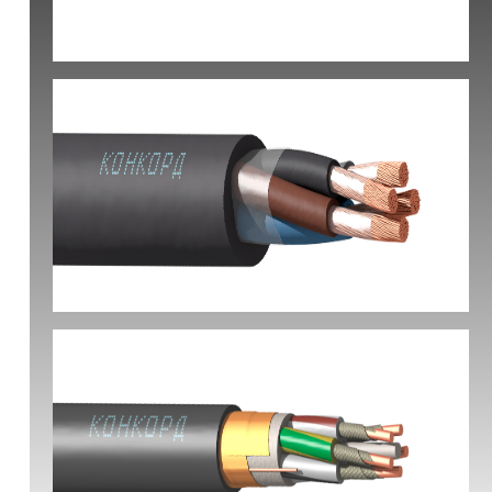
КВБбШвнг(А) -LS
КГ-ХЛ