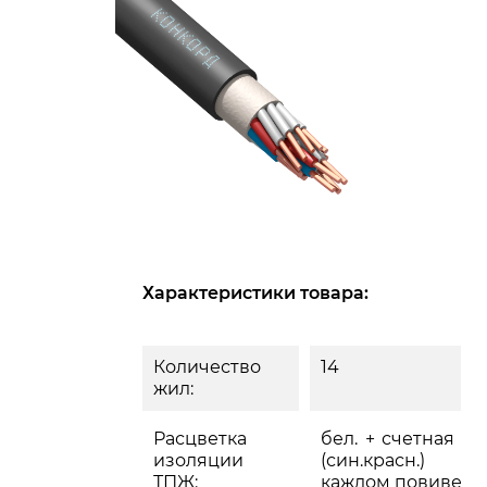
Характеристики товара:
Количество
14
жил:
Расцветка
бел. + счетная па
изоляции
(син.красн.)
ТПЖ:
каждом повиве