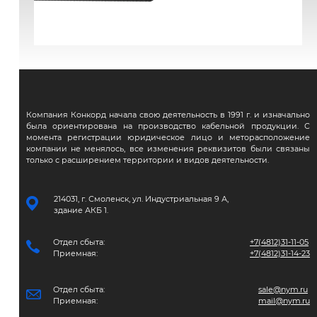
ВВГЭнг(А)-FRLS
Компания Конкорд начала свою деятельность в 1991 г. и изначально
была ориентирована на производство кабельной продукции. С
момента регистрации юридическое лицо и меторасположение
компании не менялось, все изменения реквизитов были связаны
только с расширением территории и видов деятельности.
214031, г. Смоленск, ул. Индустриальная 9 А,
здание АКБ 1.
Отдел сбыта:
+7(4812)31-11-05
Приемная:
+7(4812)31-14-23
Отдел сбыта:
sale@nym.ru
Приемная:
mail@nym.ru