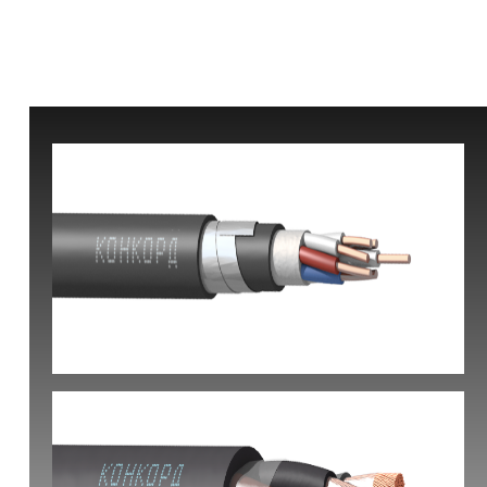
КВБбШвнг(А) -LS