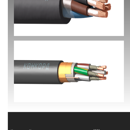
КГ-ХЛ
ВВГЭнг(А)-FRLS