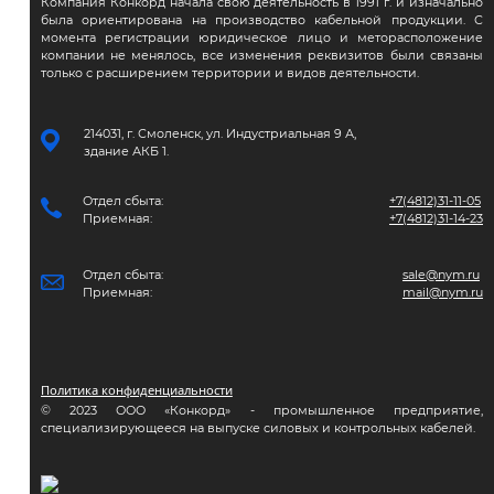
Компания Конкорд начала свою деятельность в 1991 г. и изначально
была ориентирована на производство кабельной продукции. С
момента регистрации юридическое лицо и меторасположение
компании не менялось, все изменения реквизитов были связаны
только с расширением территории и видов деятельности.
214031, г. Смоленск, ул. Индустриальная 9 А,
здание АКБ 1.
Отдел сбыта:
+7(4812)31-11-05
Приемная:
+7(4812)31-14-23
Отдел сбыта:
sale@nym.ru
Приемная:
mail@nym.ru
Политика конфиденциальности
© 2023 ООО «Конкорд» - промышленное предприятие,
специализирующееся на выпуске силовых и контрольных кабелей.