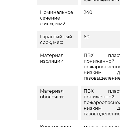
Номинальное
240
сечение
жилы, мм2:
Гарантийный
60
срок, мес:
Материал
ПВХ пластик
изоляции:
пониженной
пожароопасности
низким дым
газовыделением
Материал
ПВХ пластик
оболочки:
пониженной
пожароопасности
низким дым
газовыделением
Конструкция
многопроволочн