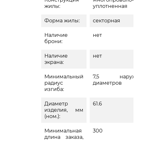
жилы:
уплотненная
Форма жилы:
секторная
Наличие
нет
брони:
Наличие
нет
экрана:
Минимальный
7,5 наружн
радиус
диаметров
изгиба:
Диаметр
61.6
изделия, мм
(ном.):
Минимальная
300
длина заказа,