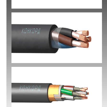
КВБбШвнг(А) -LS
КГ-ХЛ