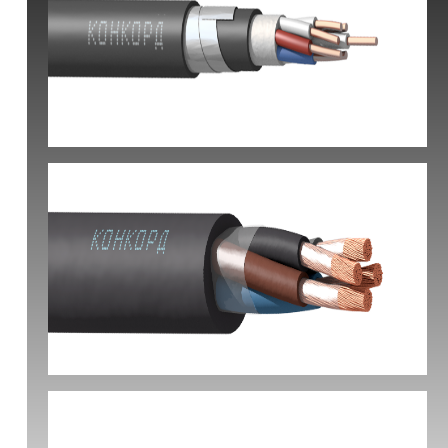
КВБбШвнг(А) -LS
КГ-ХЛ