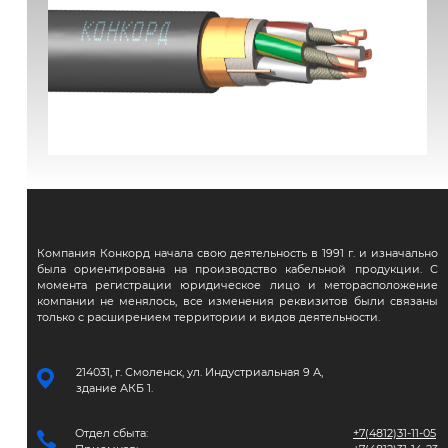
ВВГЭнг(А)-FRLS
Компания Конкорд начала свою деятельность в 1991 г. и изначально
была ориентирована на производство кабельной продукции. С
момента регистрации юридическое лицо и меторасположение
компании не менялось, все изменения реквизитов были связаны
только с расширением территории и видов деятельности.
214031, г. Смоленск, ул. Индустриальная 9 А,
здание АКБ 1.
Отдел сбыта:
+7(4812)31-11-05