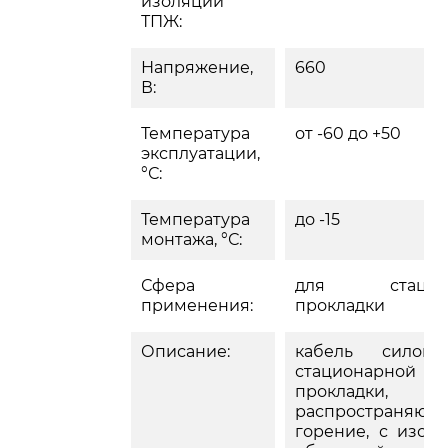
изоляции
ТПЖ:
Напряжение,
660
В:
Температура
от -60 до +50
эксплуатации,
°С:
Температура
до -15
монтажа, °С:
Сфера
для стацион
применения:
прокладки
Описание:
кабель силов
стационарной
прокладки
распространяющ
горение, с изол