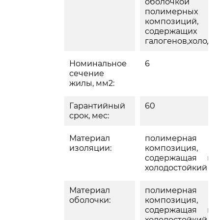
оболочко
полимерных
композици
содержащих
галогенов,холодо
Номинальное
6
сечение
жилы, мм2:
Гарантийный
60
срок, мес:
Материал
полимерная
изоляции:
композици
содержащая гал
холодостойкий
Материал
полимерная
оболочки:
композици
содержащая гал
холодостойкий