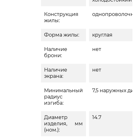
Конструкция
однопроволочна
жилы:
Форма жилы:
круглая
Наличие
нет
брони:
Наличие
нет
экрана:
Минимальный
7,5 наружных диа
радиус
изгиба:
Диаметр
14.7
изделия, мм
(ном.):