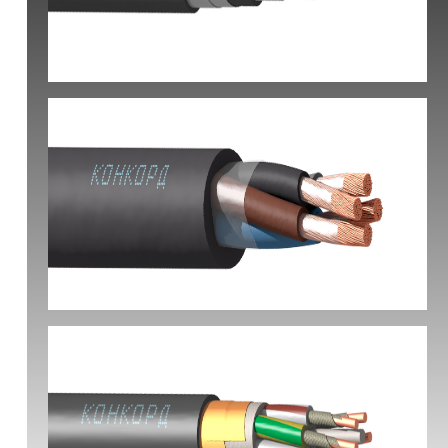
КВБбШвнг(А) -LS
КГ-ХЛ