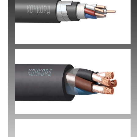
КВБбШвнг(А) -LS
КГ-ХЛ