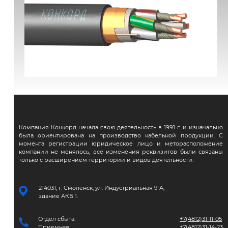
ВВГЭнг(А)-FRLS
Компания Конкорд начала свою деятельность в 1991 г. и изначально
была ориентирована на производство кабельной продукции. С
момента регистрации юридическое лицо и меторасположение
компании не менялось, все изменения реквизитов были связаны
только с расширением территории и видов деятельности.
214031, г. Смоленск, ул. Индустриальная 9 А,
здание АКБ 1.
Отдел сбыта:
+7(4812)31-11-05
Приемная:
+7(4812)31-14-23